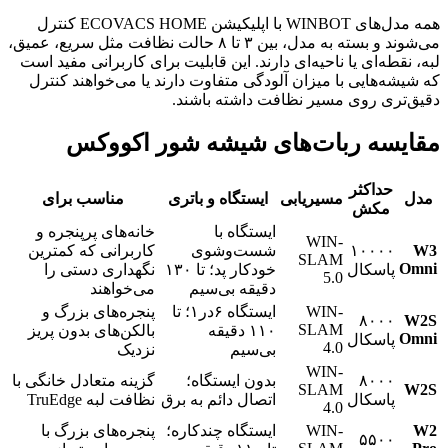
همه مدل‌های WINBOT با اپلیکیشن ECOVACS HOME کنترل
می‌شوند و بسته به مدل، بین ۳ تا ۸ حالت نظافت مثل سریع، عمیق،
لبه، نقطه‌ای یا ناحیه‌ای دارند. این قابلیت برای کاربرانی مفید است
که شیشه‌هایی با میزان آلودگی متفاوت دارند یا می‌خواهند کنترل
دقیق‌تری روی مسیر نظافت داشته باشند.
مقایسه ربات‌های شیشه شور اکووکس
حداکثر
مدل
مسیریابی
ایستگاه و باتری
مناسب برای
مکش
ایستگاه با
خانه‌های پرپنجره و
WIN-
W3
۱۰۰۰۰
شست‌وشوی
کاربرانی که کمترین
SLAM
Omni
پاسکال
خودکار پد؛ تا ۱۳۰
نگهداری دستی را
5.0
دقیقه بی‌سیم
می‌خواهند
WIN-
ایستگاه ۶در۱؛ تا
پنجره‌های بزرگ و
۸۰۰۰
W2S
SLAM
۱۱۰ دقیقه
بالکن‌های بدون پریز
Omni
پاسکال
4.0
بی‌سیم
نزدیک
WIN-
۸۰۰۰
بدون ایستگاه؛
گزینه متعادل خانگی با
SLAM
W2S
پاسکال
اتصال دائم به برق
نظافت لبه TruEdge
4.0
W2
WIN-
ایستگاه چندکاره؛
پنجره‌های بزرگ با
۵۵۰۰