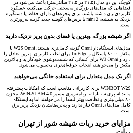
کوچک این دو مدل (۲۱.۵ در ۲۱.۵ سانتی‌متر) باعث می‌شود در
فضاهایی که مدل‌های بزرگ‌تر به‌سختی حرکت می‌کنند، عملکرد
کاربردی‌تری داشته باشند. برای پنجره‌های دارای حفاظ یا دستگیره
نزدیک به شیشه، mini 2 با برس‌های گوشه جدید گزینه به‌روزتری
است.
اگر شیشه بزرگ، ویترین یا فضای بدون پریز نزدیک دارید
مدل‌های ایستگاه‌دار Omni گزینه کامل‌تری هستند. W2S Omni با
مکش ۸۰۰۰ پاسکال و TruEdge برای اغلب کاربران بهترین تعادل را
دارد و W3 Omni برای کسانی که شست‌وشوی خودکار پد و بالاترین
مکش را می‌خواهند، انتخاب حرفه‌ای‌تری محسوب می‌شود.
اگر یک مدل متعادل برای استفاده خانگی می‌خواهید
WINBOT W2S برای کاربرانی مناسب است که امکانات پیشرفته
مانند اسپری سه‌نازله، برنامه‌ریزی مسیر WIN-SLAM 4.0، مخزن
۸۰ میلی‌لیتری و نظافت بهتر لبه‌ها را می‌خواهند اما به ایستگاه
کامل مدل‌های Omni نیاز ندارند و پنجره‌هایشان نزدیک پریز برق
است.
مزایای خرید ربات شیشه شور از تهران
ربات