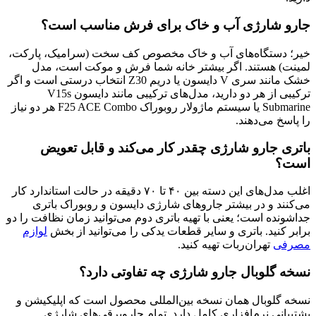
جارو شارژی آب و خاک برای فرش مناسب است؟
خیر؛ دستگاه‌های آب و خاک مخصوص کف سخت (سرامیک، پارکت،
لمینت) هستند. اگر بیشتر خانه شما فرش و موکت است، مدل
خشک مانند سری V دایسون یا دریم Z30 انتخاب درستی است و اگر
ترکیبی از هر دو دارید، مدل‌های ترکیبی مانند دایسون V15s
Submarine یا سیستم ماژولار روبوراک F25 ACE Combo هر دو نیاز
را پاسخ می‌دهند.
باتری جارو شارژی چقدر کار می‌کند و قابل تعویض
است؟
اغلب مدل‌های این دسته بین ۴۰ تا ۷۰ دقیقه در حالت استاندارد کار
می‌کنند و در بیشتر جاروهای شارژی دایسون و روبوراک باتری
جداشونده است؛ یعنی با تهیه باتری دوم می‌توانید زمان نظافت را دو
برابر کنید. باتری و سایر قطعات یدکی را می‌توانید از بخش
لوازم
مصرفی
تهران‌ربات تهیه کنید.
نسخه گلوبال جارو شارژی چه تفاوتی دارد؟
نسخه گلوبال همان نسخه بین‌المللی محصول است که اپلیکیشن و
پشتیبانی نرم‌افزاری کامل دارد. تمام جاروبرقی‌های شارژی