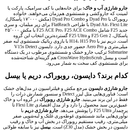
جارو شارژی آب و خاک:
برای خانه‌هایی با کف سرامیک، پارکت یا
لمینت که جاروکشی و شستشوی هم‌زمان می‌خواهند. خانواده
روبوراک با Dyad Pro و Dyad Pro Combo (مکش ۱۷٬۰۰۰ پاسکال)،
Dyad Air، Flexi Lite با طراحی FlatReach برای زیر مبلمان، و سری
جدید F25 شامل F25 ACE Pro، F25 ACE Combo با مکش ۲۵٬۰۰۰
پاسکال، F25 Gen 2 و F25 Ultra گسترده‌ترین انتخاب این گروه
است. دریم نیز با H14، H15 Pro با بازوی رباتیک شستشوی لبه صفر
میلی‌متری و Aero Pro حضور جدی دارد. دایسون V15s Detect
Submarine ترکیب جارو خشک و شستشوی مرطوب در یک دستگاه
است و بیسل CrossWave HydroScrub هم گزینه‌ای شناخته‌شده
برای شستشوی کف سخت به شمار می‌رود.
کدام برند؟ دایسون، روبوراک، دریم یا بیسل
جارو شارژی دایسون
مرجع مکش و فیلتراسیون در مدل‌های خشک
است؛ فناوری‌هایی مثل لیزر Detect و سنسور شمارش ذرات را
فقط در این برند می‌بینید.
جارو شارژی روبوراک
در گروه آب و خاک
عمیق‌ترین سبد محصول را دارد و از مدل اقتصادی Flexi Lite تا
پرچمدار F25 Ultra را پوشش می‌دهد.
جارو شارژی دریم
با
نوآوری‌هایی مانند شستشوی غوطه‌وری غلتک و لبه‌شویی صفر
میلی‌متری، رقیب مستقیم روبوراک در بخش آب و خاک و رقیب
دایسون در بخش خشک (مدل Z30) است.
بیسل
نیز با سابقه طولانی