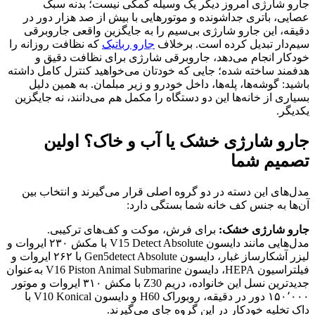
جارو شارژی امروز دیگر یک وسیله کمکی نیست؛ بدنه سبک
عصایی، باتری جداشونده و موتورهایی با بیش از صد هزار دور در
دقیقه، این جارو شارژی بی‌سیم را به جایگزین واقعی جاروبرقی
سیم‌دار تبدیل کرده است. برخلاف
جارو رباتیک
که نظافت روزانه را
خودکار انجام می‌دهد، جاروبرقی شارژی برای نظافت دقیق و
هدفمند ساخته شده؛ جایی که خودتان می‌خواهید کنترل کامل داشته
باشید: گوشه‌ها، پله‌ها، داخل خودرو و زیر مبلمان. به همین دلیل
بسیاری از خانه‌ها این دو دستگاه را مکمل هم می‌دانند، نه جایگزین
یکدیگر.
جارو شارژی خشک یا آب و خاک؟ اولین
تصمیم شما
مدل‌های این دسته در دو گروه اصلی قرار می‌گیرند و انتخاب بین
آن‌ها به جنس کف خانه شما بستگی دارد:
جارو شارژی خشک:
برای فرش، موکت و کف‌های ترکیبی.
مدل‌هایی مانند دایسون V15 Detect Absolute با مکش ۲۳۰ ایروات و
لیزر آشکارساز غبار، دایسون Gen5detect Absolute با ۲۶۲ ایروات و
فیلتراسیون HEPA، دایسون V16 Piston Animal Submarine به‌عنوان
جدیدترین نسل این خانواده، دریم Z30 با مکش ۳۱۰ ایروات و موتور
۱۵۰٬۰۰۰ دور در دقیقه، روبوراک H60 و دایسون V10 Konical با
داک تخلیه خودکار در این گروه جای می‌گیرند.