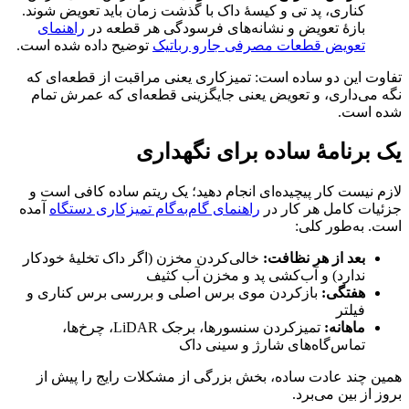
کناری، پد تی و کیسهٔ داک با گذشت زمان باید تعویض شوند.
بازهٔ تعویض و نشانه‌های فرسودگی هر قطعه در
راهنمای
تعویض قطعات مصرفی جارو رباتیک
توضیح داده شده است.
تفاوت این دو ساده است: تمیزکاری یعنی مراقبت از قطعه‌ای که
نگه می‌داری، و تعویض یعنی جایگزینی قطعه‌ای که عمرش تمام
شده است.
یک برنامهٔ ساده برای نگهداری
لازم نیست کار پیچیده‌ای انجام دهید؛ یک ریتم ساده کافی است و
جزئیات کامل هر کار در
راهنمای گام‌به‌گام تمیزکاری دستگاه
آمده
است. به‌طور کلی:
بعد از هر نظافت:
خالی‌کردن مخزن (اگر داک تخلیهٔ خودکار
ندارد) و آب‌کشی پد و مخزن آب کثیف
هفتگی:
بازکردن موی برس اصلی و بررسی برس کناری و
فیلتر
ماهانه:
تمیزکردن سنسورها، برجک LiDAR، چرخ‌ها،
تماس‌گاه‌های شارژ و سینی داک
همین چند عادت ساده، بخش بزرگی از مشکلات رایج را پیش از
بروز از بین می‌برد.