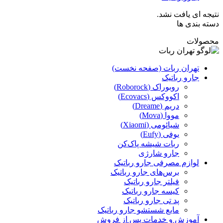
نتیجه ای یافت نشد.
دسته بندی ها
محصولات
تهران ربات (صفحه نخست)
جارو رباتیک
روبوراک (Roborock)
اکووکس (Ecovacs)
دریم (Dreame)
مووا (Mova)
شیائومی (Xiaomi)
یوفی (Eufy)
ربات شیشه پاک‌کن
جارو شارژی
لوازم مصرفی جارو رباتیک
برس‌های جارو رباتیک
فیلتر جارو رباتیک
کیسه جارو رباتیک
پد تی جارو رباتیک
مایع شستشو جارو رباتیک
آموزش و خدمات پس از فروش