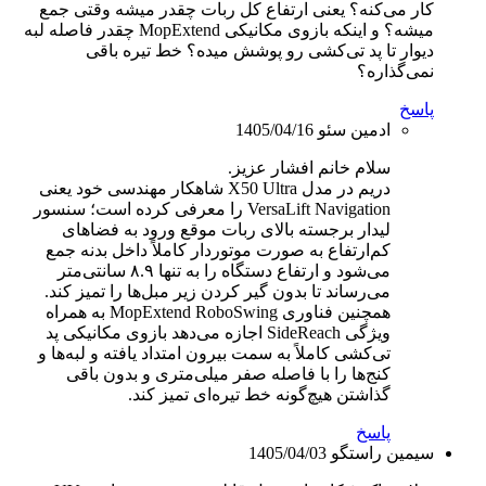
کار می‌کنه؟ یعنی ارتفاع کل ربات چقدر میشه وقتی جمع
میشه؟ و اینکه بازوی مکانیکی MopExtend چقدر فاصله لبه
دیوار تا پد تی‌کشی رو پوشش میده؟ خط تیره باقی
نمی‌گذاره؟
پاسخ
ادمین سئو
1405/04/16
سلام خانم افشار عزیز.
دریم در مدل X50 Ultra شاهکار مهندسی خود یعنی
VersaLift Navigation را معرفی کرده است؛ سنسور
لیدار برجسته بالای ربات موقع ورود به فضاهای
کم‌ارتفاع به صورت موتوردار کاملاً داخل بدنه جمع
می‌شود و ارتفاع دستگاه را به تنها ۸.۹ سانتی‌متر
می‌رساند تا بدون گیر کردن زیر مبل‌ها را تمیز کند.
همچنین فناوری MopExtend RoboSwing به همراه
ویژگی SideReach اجازه می‌دهد بازوی مکانیکی پد
تی‌کشی کاملاً به سمت بیرون امتداد یافته و لبه‌ها و
کنج‌ها را با فاصله صفر میلی‌متری و بدون باقی
گذاشتن هیچ‌گونه خط تیره‌ای تمیز کند.
پاسخ
سیمین راستگو
1405/04/03