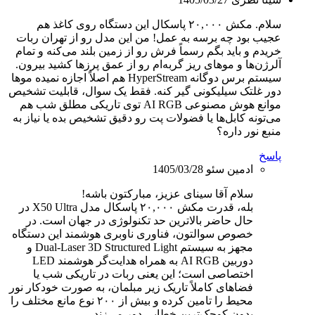
سلام. مکش ۲۰,۰۰۰ پاسکال این دستگاه روی کاغذ هم
عجیب بود چه برسه به عمل! من این مدل رو از تهران ربات
خریدم و باید بگم رسماً فرش رو از زمین بلند می‌کنه و تمام
آلرژن‌ها و موهای ریز گربه‌ام رو از عمق پرزها کشید بیرون.
سیستم برس دوگانه HyperStream هم اصلاً اجازه نمیده موها
دور غلتک سیلیکونی گیر کنه. فقط یک سوال، قابلیت تشخیص
موانع هوش مصنوعی AI RGB توی تاریکی مطلق شب هم
می‌تونه کابل‌ها یا فضولات پت رو دقیق تشخیص بده یا نیاز به
منبع نور داره؟
پاسخ
ادمین سئو
1405/03/28
سلام آقا سینای عزیز، مبارکتون باشه!
بله، قدرت مکش ۲۰,۰۰۰ پاسکال مدل X50 Ultra در
حال حاضر بالاترین حد تکنولوژی در جهان است. در
خصوص سوالتون، فناوری ناوبری هوشمند این دستگاه
مجهز به سیستم Dual-Laser 3D Structured Light و
دوربین AI RGB به همراه هدایت‌گر هوشمند LED
اختصاصی است؛ این یعنی ربات در تاریکی شب یا
فضاهای کاملاً تاریک زیر مبلمان، به صورت خودکار نور
محیط را تامین کرده و بیش از ۲۰۰ نوع مانع مختلف را
بدون کوچک‌ترین خطایی دور می‌زند.