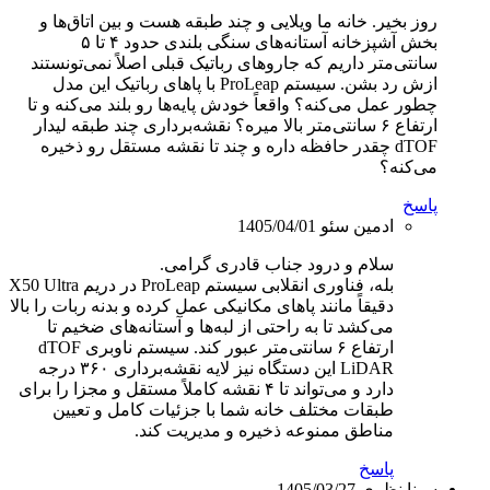
روز بخیر. خانه ما ویلایی و چند طبقه هست و بین اتاق‌ها و
بخش آشپزخانه آستانه‌های سنگی بلندی حدود ۴ تا ۵
سانتی‌متر داریم که جاروهای رباتیک قبلی اصلاً نمی‌تونستند
ازش رد بشن. سیستم ProLeap با پاهای رباتیک این مدل
چطور عمل می‌کنه؟ واقعاً خودش پایه‌ها رو بلند می‌کنه و تا
ارتفاع ۶ سانتی‌متر بالا میره؟ نقشه‌برداری چند طبقه لیدار
dTOF چقدر حافظه داره و چند تا نقشه مستقل رو ذخیره
می‌کنه؟
پاسخ
ادمین سئو
1405/04/01
سلام و درود جناب قادری گرامی.
بله، فناوری انقلابی سیستم ProLeap در دریم X50 Ultra
دقیقاً مانند پاهای مکانیکی عمل کرده و بدنه ربات را بالا
می‌کشد تا به راحتی از لبه‌ها و آستانه‌های ضخیم تا
ارتفاع ۶ سانتی‌متر عبور کند. سیستم ناوبری dTOF
LiDAR این دستگاه نیز لایه نقشه‌برداری ۳۶۰ درجه
دارد و می‌تواند تا ۴ نقشه کاملاً مستقل و مجزا را برای
طبقات مختلف خانه شما با جزئیات کامل و تعیین
مناطق ممنوعه ذخیره و مدیریت کند.
پاسخ
سینا نظری
1405/03/27