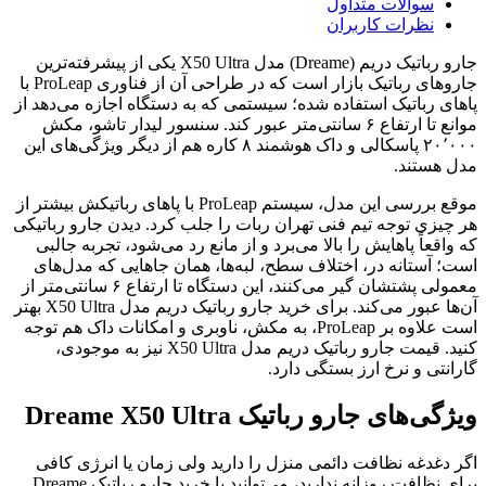
سوالات متداول
نظرات کاربران
جارو رباتیک دریم (Dreame) مدل X50 Ultra یکی از پیشرفته‌ترین
جاروهای رباتیک بازار است که در طراحی آن از فناوری ProLeap با
پاهای رباتیک استفاده شده؛ سیستمی که به دستگاه اجازه می‌دهد از
موانع تا ارتفاع ۶ سانتی‌متر عبور کند. سنسور لیدار تاشو، مکش
۲۰٬۰۰۰ پاسکالی و داک هوشمند ۸ کاره هم از دیگر ویژگی‌های این
مدل هستند.
موقع بررسی این مدل، سیستم ProLeap با پاهای رباتیکش بیشتر از
هر چیزی توجه تیم فنی تهران ربات را جلب کرد. دیدن جارو رباتیکی
که واقعاً پاهایش را بالا می‌برد و از مانع رد می‌شود، تجربه جالبی
است؛ آستانه در، اختلاف سطح، لبه‌ها، همان جاهایی که مدل‌های
معمولی پشتشان گیر می‌کنند، این دستگاه تا ارتفاع ۶ سانتی‌متر از
آن‌ها عبور می‌کند. برای خرید جارو رباتیک دریم مدل X50 Ultra بهتر
است علاوه بر ProLeap، به مکش، ناوبری و امکانات داک هم توجه
کنید. قیمت جارو رباتیک دریم مدل X50 Ultra نیز به موجودی،
گارانتی و نرخ ارز بستگی دارد.
ویژگی‌های جارو رباتیک Dreame X50 Ultra
اگر دغدغه نظافت دائمی منزل را دارید ولی زمان یا انرژی کافی
برای نظافت روزانه ندارید، می‌توانید با خرید جارو رباتیک Dreame