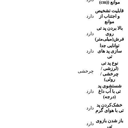
موانع ((cm)
قابلیت تشخیص
و اجتناب از
دارد
موانع
بالا بردن پد تی
روی
دارد
فرش‌(میلی‌متر)
توانایی جدا
سازی پد های
دارد
تی
نوع پد تی
(لرزشی /
چرخشی
چرخشی /
رولی)
شستشوی پد
تی با آب داغ
دارد
(درجه)
خشک‌کردن پد
دارد
تی با هوای گرم
باز شدن بازوی
دارد
تی