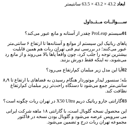
ابعاد
43.2 × 43.2 × 63.5 سانتیمتر
ســــوالــات مــتــداول
01
سیستم ProLeap چقدر از آستانه و مانع عبور می‌کند؟
پاهای رباتیک این سیستم از موانع و آستانه‌ها تا ارتفاع ۶ سانتی‌متر
عبور می‌کنند؛ در بررسی تیم فنی تهران ربات هم همین قابلیت
بیشترین توجه را جلب کرد، چون واقعاً پاها بالا می‌روند و از مانع رد
می‌شوند، نه اینکه فقط دورش بزنند.
02
آیا این مدل زیر مبلمان کم‌ارتفاع می‌رود؟
بله؛ سنسور لیدار موتوردار هنگام رسیدن به فضاهای با ارتفاع تا ۸٫۹
سانتی‌متر جمع می‌شود تا دستگاه راحت‌تر زیر مبلمان کم‌ارتفاع
نظافت کند.
03
گارانتی جارو رباتیک دریم X50 Ultra در تهران ربات چگونه است؟
این محصول نسخه گلوبال است، با گارانتی ۱۸ ماهه شرکت ایرانی
می سرویس عرضه می‌شود و گلوبال بودن نسخه در فاکتور
مجموعه تهران ربات درج و تضمین می‌شود.