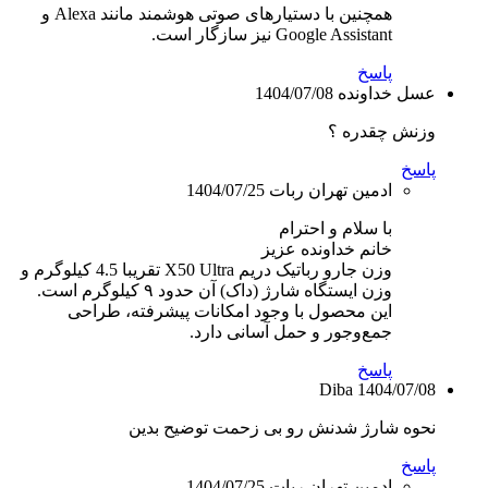
همچنین با دستیارهای صوتی هوشمند مانند Alexa و
Google Assistant نیز سازگار است.
پاسخ
عسل خداونده
1404/07/08
وزنش چقدره ؟
پاسخ
ادمین تهران ربات
1404/07/25
با سلام و احترام
خانم خداونده عزیز
وزن جارو رباتیک دریم X50 Ultra تقریبا 4.5 کیلوگرم و
وزن ایستگاه شارژ (داک) آن حدود ۹ کیلوگرم است.
این محصول با وجود امکانات پیشرفته، طراحی
جمع‌وجور و حمل آسانی دارد.
پاسخ
Diba
1404/07/08
نحوه شارژ شدنش رو بی زحمت توضیح بدین
پاسخ
ادمین تهران ربات
1404/07/25