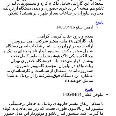
شده؛ آیا این گارانتی شامل داک ۸ کاره و سنسورهای لیدار
تاشو هم میشه؟ برای خرید حضوری و دیدن دستگاه از نزدیک،
محدوده نیاوران در ساعات بعد از ظهر دایر هستید؟ تشکر.
پاسخ
ادمین سئو
1405/04/16
سلام و درود جناب کریمی گرامی.
بله، گارانتی ۱۸ ماهه معتبر شرکتی «می سرویس»
ارائه شده در تهران ربات، تمام قطعات اصلی دستگاه
شامل موتور مکش، سنسور لیدار تاشو، پاهای رباتیک و
برد الکترونیکی داک هوشمند را به طور کامل تحت
پوشش قرار می‌دهد. بله، فروشگاه حضوری تهران
ربات واقع در نیاوران، مجتمع کامپیوتر شمرون،
همه‌روزه آماده استقبال از شماست و کارشناسان ما
عملکرد این دستگاه فوق‌پیشرفته را از نزدیک به شما
نمایش خواهند داد.
پاسخ
نیلوفر افشار
1405/04/14
با سلام. ارتفاع بیشتر جاروهای رباتیک به خاطر برجستگی
سنسور لیدار بالاشون طوری هست که زیر مبل‌های پایه کوتاه
ما گیر می‌کنه. سنسور لیدار تاشو و موتوردار این مدل چطور