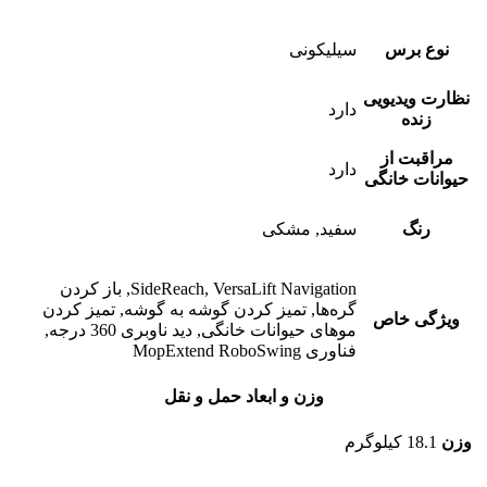
نوع برس
سیلیکونی
نظارت ویدیویی
دارد
زنده
مراقبت از
دارد
حیوانات خانگی
رنگ
سفید, مشکی
SideReach, VersaLift Navigation, باز کردن
گره‌ها, تمیز کردن گوشه به گوشه, تمیز کردن
ویژگی خاص
موهای حیوانات خانگی, دید ناوبری 360 درجه,
فناوری MopExtend RoboSwing
وزن و ابعاد حمل و نقل
وزن
18.1 کیلوگرم