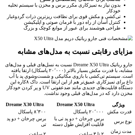
بدون نیاز به تمیزکاری مکرر برس و مخزن با سیستم تخلیه
خودکار
تی‌کشی و مکش قوی برای نظافت ریزترین ذرات گردوغبار
کنترل آسان از راه دور با فرمان صوتی و اپلیکیشن
طراحی هوشمند برای عبور از موانع کوچک و بزرگ
مزایای رقابتی نسبت به مدل‌های مشابه
جارو رباتیک Dreame X50 Ultra نسبت به نسل‌های قبلی و مدل‌های
مشابه، با قدرت مکش بسیار بالاتر (۲۰٬۰۰۰ پاسکال) ارتقا یافته
است. سیستم تی‌کشی با بازوی مکانیکی و شست‌وشوی پد با آب
داغ برای تمیزکاری عمیق‌تر هم از این ارتقا است. داک ۸کاره این
دستگاه قابلیت‌های جدیدی مانند ضدعفونی UV و پر کردن خودکار
مخزن دارد که در مدل‌های قبلی وجود نداشت.
Dreame X30 Ultra
Dreame X50 Ultra
ویژگی
قدرت مکش
۲۰٬۰۰۰ پاسکال
۸٬۳۰۰ پاسکال
برس چرخان + دو پد تی با
برس چرخان + دو پد
نوع برس
قابلیت افزایش طول دسته
تی
مدت زمان
۲ تا ۳ ساعت
۲ ساعت