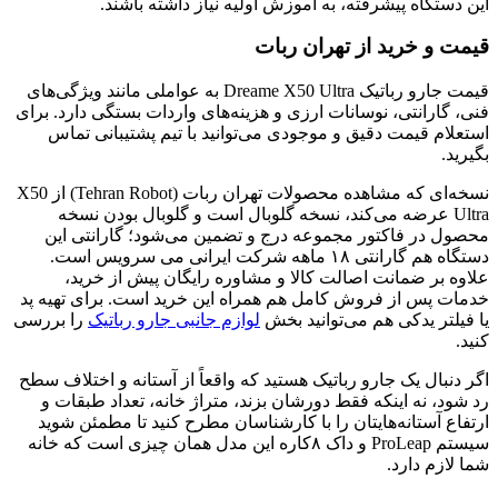
این دستگاه پیشرفته، به آموزش اولیه نیاز داشته باشند.
قیمت و خرید از تهران ربات
قیمت جارو رباتیک Dreame X50 Ultra به عواملی مانند ویژگی‌های
فنی، گارانتی، نوسانات ارزی و هزینه‌های واردات بستگی دارد. برای
استعلام قیمت دقیق و موجودی می‌توانید با تیم پشتیبانی تماس
بگیرید.
نسخه‌ای که مشاهده محصولات تهران ربات (Tehran Robot) از X50
Ultra عرضه می‌کند، نسخه گلوبال است و گلوبال بودن نسخه
محصول در فاکتور مجموعه درج و تضمین می‌شود؛ گارانتی این
دستگاه هم گارانتی ۱۸ ماهه شرکت ایرانی می سرویس است.
علاوه بر ضمانت اصالت کالا و مشاوره رایگان پیش از خرید،
خدمات پس از فروش کامل هم همراه این خرید است. برای تهیه پد
یا فیلتر یدکی هم می‌توانید بخش
لوازم جانبی جارو رباتیک
را بررسی
کنید.
اگر دنبال یک جارو رباتیک هستید که واقعاً از آستانه و اختلاف سطح
رد شود، نه اینکه فقط دورشان بزند، متراژ خانه، تعداد طبقات و
ارتفاع آستانه‌هایتان را با کارشناسان مطرح کنید تا مطمئن شوید
سیستم ProLeap و داک ۸کاره این مدل همان چیزی است که خانه
شما لازم دارد.