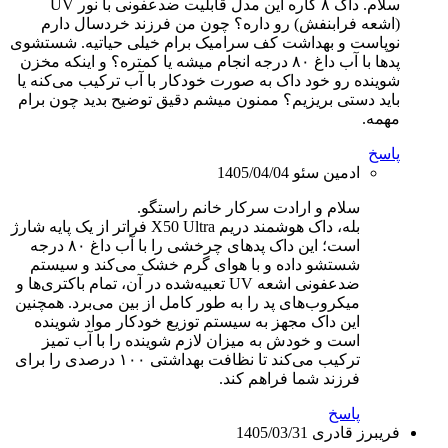
سلام. داک ۸ کاره این مدل قابلیت ضدعفونی با نور UV
(اشعه فرابنفش) رو داره؟ چون من فرزند خردسال دارم
نوپاست و بهداشت کف سرامیک برام خیلی حیاتیه. شستشوی
پدها با آب داغ ۸۰ درجه انجام میشه یا کمتره؟ و اینکه مخزن
شوینده رو خود داک به صورت خودکار با آب ترکیب می‌کنه یا
باید دستی بریزیم؟ ممنون میشم دقیق توضیح بدید چون برام
مهمه.
پاسخ
ادمین سئو
1405/04/04
سلام و ارادت سرکار خانم راستگو.
بله، داک هوشمند دریم X50 Ultra فراتر از یک پایه شارژ
است؛ این داک پدهای چرخشی را با آب داغ ۸۰ درجه
شستشو داده و با هوای گرم خشک می‌کند و سیستم
ضدعفونی اشعه UV تعبیه‌شده در آن، تمام باکتری‌ها و
میکروب‌های پد را به طور کامل از بین می‌برد. همچنین
این داک مجهز به سیستم توزیع خودکار مواد شوینده
است و خودش به میزان لازم شوینده را با آب تمیز
ترکیب می‌کند تا نظافت بهداشتی ۱۰۰ درصدی را برای
فرزند شما فراهم کند.
پاسخ
فریبرز قادری
1405/03/31