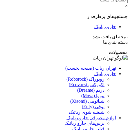
×
جستجوهای پرطرفدار
جارو رباتیک
نتیجه ای یافت نشد.
دسته بندی ها
محصولات
تهران ربات (صفحه نخست)
جارو رباتیک
روبوراک (Roborock)
اکووکس (Ecovacs)
دریم (Dreame)
مووا (Mova)
شیائومی (Xiaomi)
یوفی (Eufy)
شیشه شوی رباتیک
لوازم مصرفی جارو رباتیک
برس‌های جارو رباتیک
فیلتر جارو رباتیک