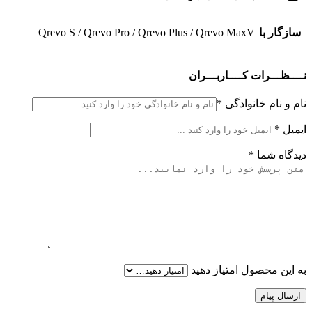
سازگار با
Qrevo S / Qrevo Pro / Qrevo Plus / Qrevo MaxV
نــــظـــرات کــــاربـــران
نام و نام خانوادگی
*
ایمیل
*
دیدگاه شما
*
به این محصول امتیاز دهید
ارسال پیام